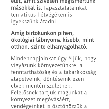
élet, amit szívesen megismertünk
másokkal is.
Tapasztalatainkat
tematikus hétvégéken is
igyekszünk átadni.
Amíg birtokunkon pihen,
ökológiai lábnyoma kisebb, mint
otthon, szinte elhanyagolható.
Mindennapjainkat úgy éljük, hogy
vigyázunk környezetünkre, a
fenntarthatóság és a takarékosság
alapelveink, döntéseink ezen
elvek mentén születnek.
Felelősnek tartjuk magunkat a
környezet megóvásáért,
vendégeinket is ösztönözzük a