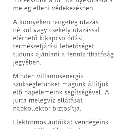
Törekszünk a lombárnyékolásra a
meleg elleni védekezésben.
A környéken rengeteg utazás
nélkül vagy csekély utazással
elérhető kikapcsolódási,
természetjárási lehetőséget
tudunk ajánlani a fenntarthatóság
jegyében.
Minden villamosenergia
szükségletünket magunk állítjuk
elő napelemeink segítségével. A
jurta melegvíz ellátását
napkollektor biztosítja.
Elektromos autóikat vendégeink