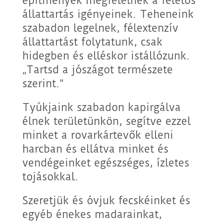
építmények megfelelnek a felelős
állattartás igényeinek. Teheneink
szabadon legelnek, félextenzív
állattartást folytatunk, csak
hidegben és elléskor istállózunk.
„Tartsd a jószágot természete
szerint.”
Tyúkjaink szabadon kapirgálva
élnek területünkön, segítve ezzel
minket a rovarkártevők elleni
harcban és ellátva minket és
vendégeinket egészséges, ízletes
tojásokkal.
Szeretjük és óvjuk fecskéinket és
egyéb énekes madarainkat,