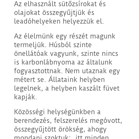
Az elhasznált sütőzsírokat és
olajokat összegyűjtjük és
leadóhelyeken helyezzük el.
Az élelmünk egy részét magunk
termeljük. Húsból szinte
önellátóak vagyunk, szinte nincs
is karbonlábnyoma az általunk
fogyasztottnak. Nem utaznak egy
métert se. Állataink helyben
legelnek, a helyben kaszált füvet
kapják.
Közösségi helységünkben a
berendezés, felszerelés megóvott,
összegyűjtött örökség, ahogy
mondani szoktuk: „itt minden